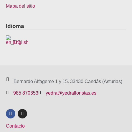
Mapa del sitio
Idioma
English
Bernardo Alfageme 1 y 15. 33430 Candás (Asturias)
985 870353
yedra@yedrafloristas.es
F
I
a
n
c
s
e
t
Contacto
b
a