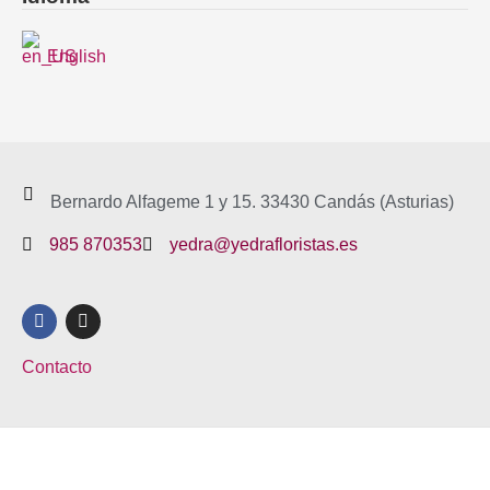
English
Bernardo Alfageme 1 y 15. 33430 Candás (Asturias)
985 870353
yedra@yedrafloristas.es
F
I
a
n
c
s
e
t
Contacto
b
a
o
g
o
r
k
a
m