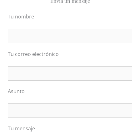
Envía un mensaje
Tu nombre
Tu correo electrónico
Asunto
Por favor, deja este campo vacío.
Por favor, deja este campo vacío.
Tu mensaje