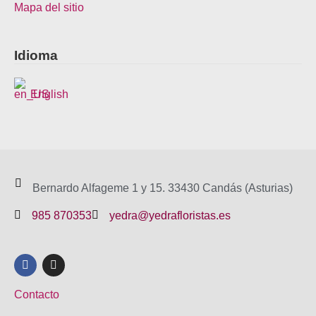
Mapa del sitio
Idioma
English
Bernardo Alfageme 1 y 15. 33430 Candás (Asturias)
985 870353
yedra@yedrafloristas.es
F
I
a
n
c
s
e
t
Contacto
b
a
o
g